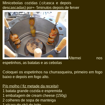
Minicebolas cozidas ( c/casca e depois
descascadas) por+- 5minutos depois de ferver
Alternei nos
espetinhos, as batatas e as cebolas
Coloquei os espetinhos na churrasqueira, primeiro em fogo
baixo e depois em fogo alto.
P/o molho ( fiz metade da receita)
:
1 batata grande cozida e espremida
1 embalagem de cream cheese (150g)
2 colheres de sopa de manteiga
1 xícara de chá de leite