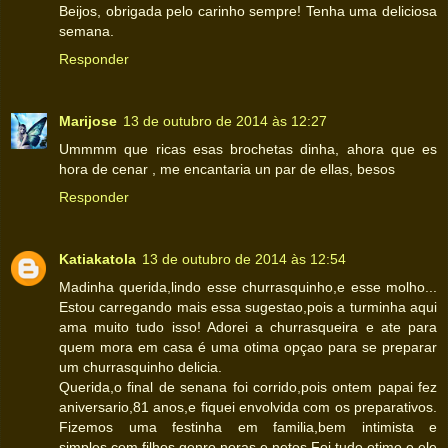
Beijos, obrigada pelo carinho sempre! Tenha uma deliciosa
semana.
Responder
Marijose
13 de outubro de 2014 às 12:27
Ummmm que ricas esas brochetas dinha, ahora que es
hora de cenar , me encantaria un par de ellas, besos
Responder
Katiakatola
13 de outubro de 2014 às 12:54
Madinha querida,lindo esse churrasquinho,e esse molho...
Estou carregando mais essa sugestao,pois a turminha aqui
ama muito tudo isso! Adorei a churrasqueira e ate para
quem mora em casa é uma otima opçao para se preparar
um churrasquinho delicia.
Querida,o final de senana foi corrido,pois ontem papai fez
aniversario,81 anos,e fiquei envolvida com os preparativos.
Fizemos uma festinha em familia,bem intimista e
simples,com filhos,genro,noras e netos.Foi tudo otimo e ele